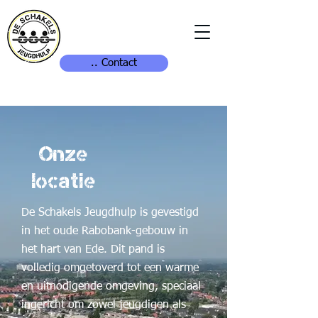
.. Contact
Onze
locatie
De Schakels Jeugdhulp is gevestigd
in het oude Rabobank-gebouw in
het hart van Ede. Dit pand is
volledig omgetoverd tot een warme
en uitnodigende omgeving, speciaal
ingericht om zowel jeugdigen als