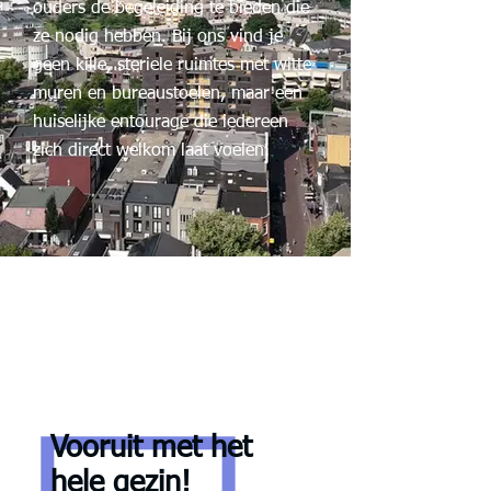
ouders de begeleiding te bieden die
ze nodig hebben. Bij ons vind je
geen kille, steriele ruimtes met witte
muren en bureaustoelen, maar een
huiselijke entourage die iedereen
zich direct welkom laat voelen.
Vooruit met het
hele gezin!