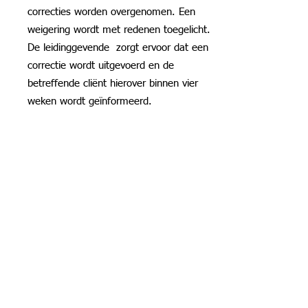
correcties worden overgenomen. Een
weigering wordt met redenen toegelicht.
De leidinggevende zorgt ervoor dat een
correctie wordt uitgevoerd en de
betreffende cliënt hierover binnen vier
weken wordt geïnformeerd.
9. Geheimhouding
Iedere medewerker van De Schakels die
de beschikking heeft over cliëntgegevens
is verplicht tot geheimhouding daarvan.
Uitzondering hierop vormt een wettelijk
voorschrift dat bekendmaking verplicht of
wanneer de uitvoering van de Wet