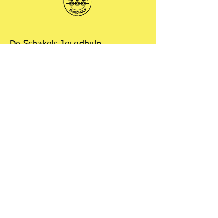
De Schakels Jeugdhulp
:
jeugdhulp@deschakels.nl
Arnhemseweg 6B
6711 HA Ede
AGB:
98102292
KvK:
88587339
Tijdens kantoortijden:
06 397 60 397
Buiten kantoortijden:
Bij levensbedreigende situaties, bel
112