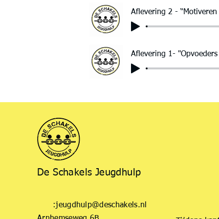
Aflevering 2 - “Motiveren
Aflevering 1- ''Opvoeders
De Schakels Jeugdhulp
:
jeugdhulp@deschakels.nl
Arnhemseweg 6B