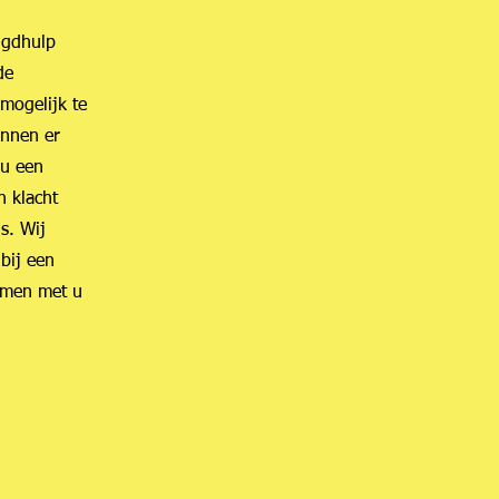
ugdhulp
de
mogelijk te
unnen er
 u een
n klacht
s. Wij
bij een
samen met u