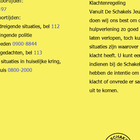
toortijden:
Klachtenregeling​
97​
Vanuit De Schakels Je
oortijden:
doen wij ons best om 
dreigende situaties, bel
112
hulpverlening zo goed 
ingende politie
laten verlopen, toch k
heden
0900-8844
situaties zijn waarover
e gedachten, bel
113
klacht heeft. U kunt ee
 situaties in huiselijke kring,
indienen bij de Schakel
huis
0800-2000
hebben de intentie om 
klacht of onvrede er 
uit te komen.