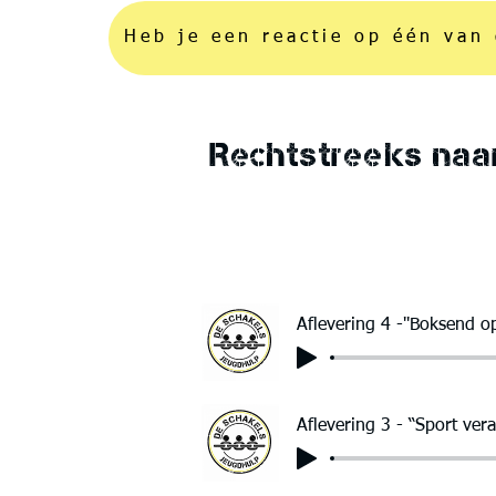
Heb je een reactie op één van 
Rechtstreeks naar
Aflevering 4 -''Boksend o
Aflevering 3 - “Sport vera