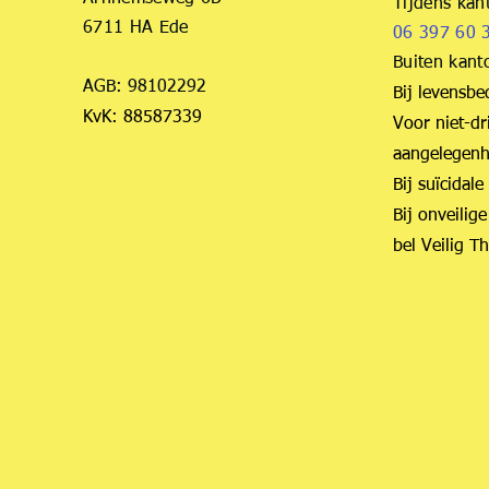
Tijdens kan
6711 HA Ede
06 397 60 3
Buiten kant
AGB: 98102292
Bij levensbe
KvK: 88587339
Voor niet-dr
aangelegen
Bij suïcidal
Bij onveilige
bel Veilig T